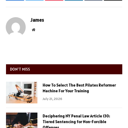
Facebook
Twitter
Pinterest
LinkedIn
Tumblr
Email
James
Website
DON'T MISS
How To Select The Best Pilates Reformer
Machine For Your Training
July 21, 2026
Deciphering NY Penal Law Article 130:
Tiered Sentencing for Non-Forcible
Offenses