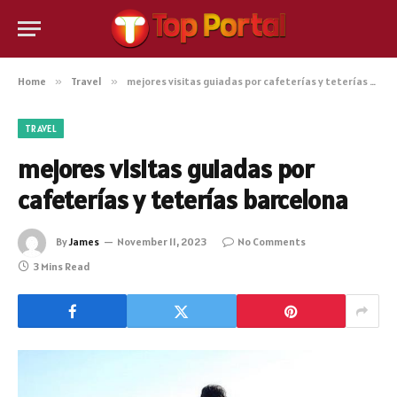
Home
»
Travel
»
mejores visitas guiadas por cafeterías y teterías barcelona
TRAVEL
mejores visitas guiadas por
cafeterías y teterías barcelona
By
James
November 11, 2023
No Comments
3 Mins Read