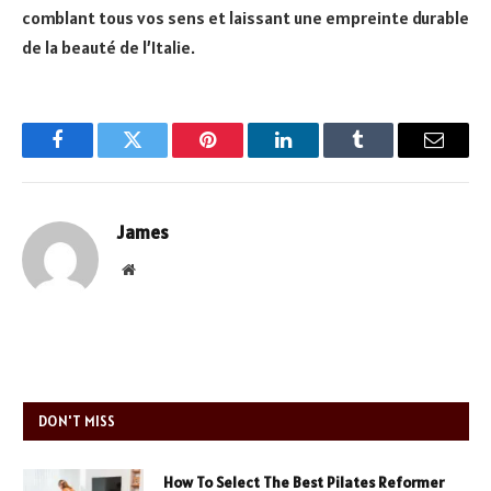
comblant tous vos sens et laissant une empreinte durable
de la beauté de l’Italie.
Facebook
Twitter
Pinterest
LinkedIn
Tumblr
Email
James
Website
DON'T MISS
How To Select The Best Pilates Reformer